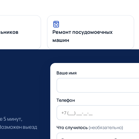
льников
Ремонт посудомоечных
машин
Ваше имя
Телефон
 5 минут,
 Возможен выезд
Что случилось
(необязательно)