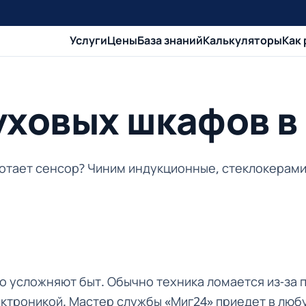
Услуги
Цены
База знаний
Калькуляторы
Как
духовых шкафов 
ботает сенсор? Чиним индукционные, стеклокерами
о усложняют быт. Обычно техника ломается из-за 
ктроникой. Мастер службы «Миг24» приедет в люб