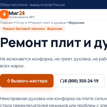
К
Круглосуточно · выезд по всей России
основному
Миг
24
контенту
служба ремонта 24/7
Главная
Услуги
Ремонт плит и духовок
Воронеж
Ремонт бытовой техники · Воронеж
Ремонт плит и 
Не включается конфорка, не греет духовка, не ра
всех марок.
Вызвать мастера
8 (800) 350-24-19
Неисправная духовка или конфорка на плите сильн
строя переключателей режимов или проблем с эле