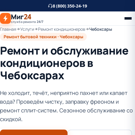
К
8 (800) 350-24-19
основному
Миг
24
контенту
служба ремонта 24/7
Главная
Услуги
Ремонт кондиционеров
Чебоксары
Ремонт бытовой техники · Чебоксары
Ремонт и обслуживание
кондиционеров в
Чебоксарах
Не холодит, течёт, неприятно пахнет или капает
вода? Проведём чистку, заправку фреоном и
ремонт сплит-систем. Сезонное обслуживание со
скидкой.