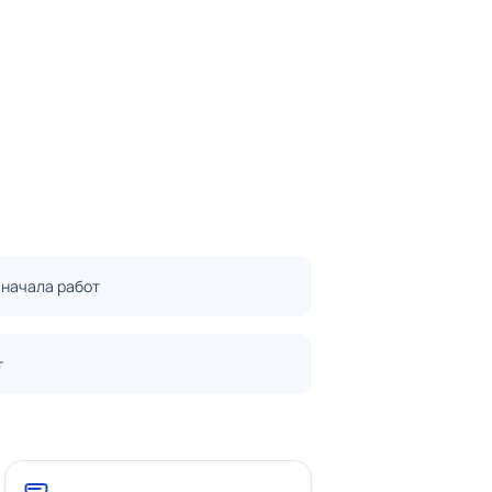
 начала работ
т