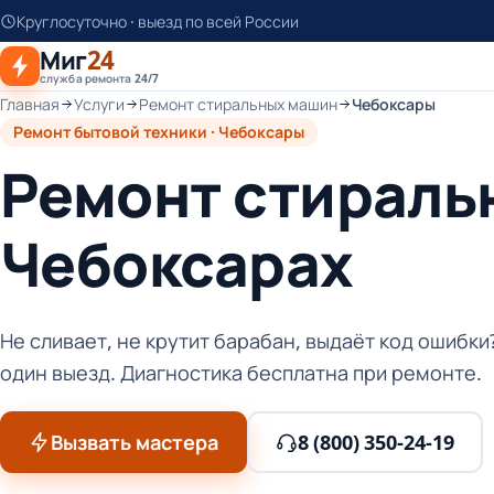
К
Круглосуточно · выезд по всей России
основному
Миг
24
контенту
служба ремонта 24/7
Главная
Услуги
Ремонт стиральных машин
Чебоксары
Ремонт бытовой техники · Чебоксары
Ремонт стираль
Чебоксарах
Не сливает, не крутит барабан, выдаёт код ошибк
один выезд. Диагностика бесплатна при ремонте.
Вызвать мастера
8 (800) 350-24-19