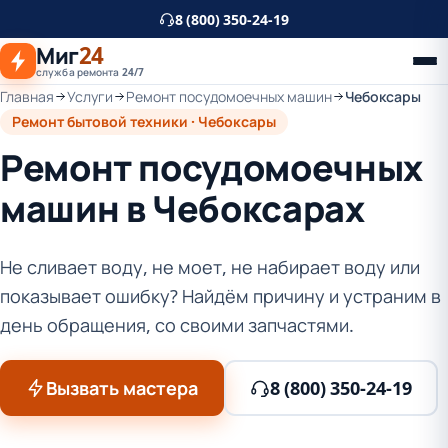
К
8 (800) 350-24-19
основному
Миг
24
контенту
служба ремонта 24/7
Главная
Услуги
Ремонт посудомоечных машин
Чебоксары
Ремонт бытовой техники · Чебоксары
Ремонт посудомоечных
машин в Чебоксарах
Не сливает воду, не моет, не набирает воду или
показывает ошибку? Найдём причину и устраним в
день обращения, со своими запчастями.
Вызвать мастера
8 (800) 350-24-19