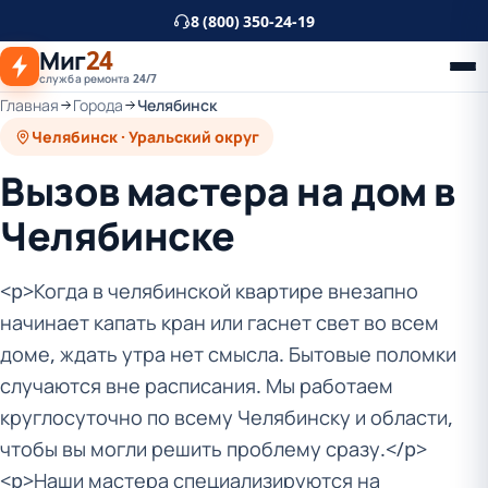
К
8 (800) 350-24-19
основному
Миг
24
контенту
служба ремонта 24/7
Главная
Города
Челябинск
Челябинск · Уральский округ
Вызов мастера на дом в
Челябинске
<p>Когда в челябинской квартире внезапно
начинает капать кран или гаснет свет во всем
доме, ждать утра нет смысла. Бытовые поломки
случаются вне расписания. Мы работаем
круглосуточно по всему Челябинску и области,
чтобы вы могли решить проблему сразу.</p>
<p>Наши мастера специализируются на